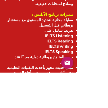
ونماذج امتحانات حقيقية.
مميزات برنامج الآيلتس :
مقابلة مجانية لتحديد المستوى مع مستشار
بريطاني قبل التسجيل
تدريب شامل على:
IELTS Listening
IELTS Reading
IELTS Writing
IELTS Speaking
جميع المناهج بريطانية دولية مجانًا عند
التسجيل
مبنى حديث مجهز بأحدث التقنيات التعليمية
دعم أكاديمي وفني مستمر أثناء الدورة
شهادة نهاية الدورة مجانية من London
College – بريطانيا
متوفر حضوري في الكويت أو أونلاين
الدورة مناسبة للطلاب الراغبين في :
الابتعاث والدراسة في الخارج