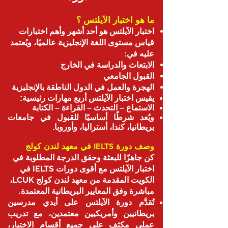
ما هو اختبار الآيلتس ؟
اختبار الآيلتس هو أحد أشهر وأهم اختبارات
قياس مستوى اللغة الإنجليزية عالميًا، ويُعتمد
عليه في:
الابتعاث والدراسة في الخارج
القبول الجامعي
الهجرة والعمل في الدول الناطقة بالإنجليزية
يقيس اختبار الآيلتس أربع مهارات رئيسية:
الاستماع – التحدث – القراءة – الكتابة
ويُعد شرطًا أساسيًا للقبول في جامعات
بريطانيا، كندا، أستراليا، وأوروبا.
وصف دورة IELTS في معهد لندن كولج
كن جاهزًا للبعثة وحقق الدرجة المطلوبة في
اختبار الآيلتس مع أقوى دورات IELTS في
الكويت المقدمة من معهد لندن كولج LCUK،
مباشرة وفق المعايير البريطانية المعتمدة.
تُقدَّم دورة الآيلتس على أيدي مدرسين
بريطانيين وأمريكيين معتمدين، مع تدريب
عملي مكثف على جميع أقسام الاختبار،