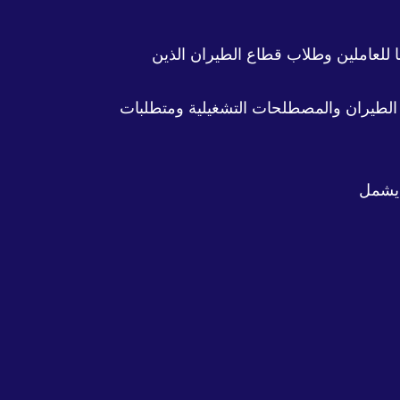
إنجليزية للطيران (English for Aviation)، المصمّم خصيصًا للعاملين وطلاب قطاع الطيران الذين
ة الطيران والمصطلحات التشغيلية ومتطلبات
 يشمل