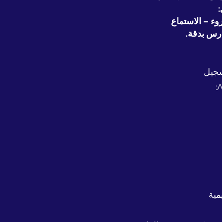
وء – الاستماع
ارس بدقة.
سجيل
مية