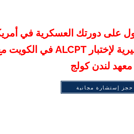
 على دورتك العسكرية في أمريك
مع الدورات التحضيرية لإختبار ALCPT في الكويت
معهد لندن كولج
حجز إستشارة مجانية