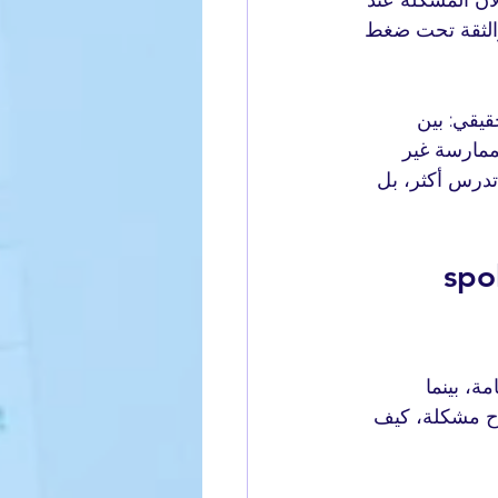
والثقة تحت ضغط 
قيقي: بين 
لممارسة غير 
تدرس أكثر، بل 
لماذا spoken English practice for busy professionals 
ة، بينما 
شرح مشكلة، كيف 