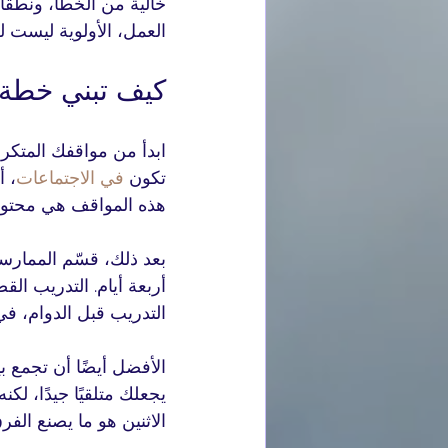
خالية من الخطأ، ونطقًا 
العمل، الأولوية ليست ل
كيف تبني خطة ف
ابدأ من مواقفك المتكررة
تكون 
في الاجتماعات
، أ
هذه المواقف هي محتوى
بعد ذلك، قسّم الممارس
أربعة أيام. التدريب الق
التدريب قبل الدوام، في 
الأفضل أيضًا أن تجمع بي
يجعلك متلقيًا جيدًا، ل
الاثنين هو ما يصنع الفرق