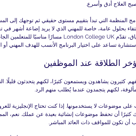
ح العلاج أدق وأسرع.
امج المنظمة التي تبدأ بتقييم مستوى حقيقي ثم توجهك إلى المس
كتفاء بحلول عامة، خاصة للمهني الذي لا يريد إضاعة أشهر في ت
محسوبة. وفي هذا السياق، تقدّم London College UK مسارًا مناسبً
شارة تساعد على اختيار البرنامج الأنسب للهدف المهني أو ال
خر الطلاقة عند الموظفين
فهم. كثيرون يشاهدون ويستمعون كثيرًا، لكنهم يتحدثون قليلًا. الن
ألوفة، لكنهم يتجمدون عندما يُطلب منهم الرد.
ب على موضوعات لا يستخدمونها. إذا كنت تحتاج الإنجليزية للعر
 كثيرًا أن تحفظ موضوعات إنشائية بعيدة عن عملك. نعم، المم
ب أن تكون للمواقف ذات العائد المباشر.