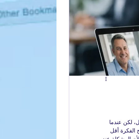
ال، لكن عندما 
 الفكرة أقل 
ريد. هنا تظهر قيمة spoken English practice for busy professionals، لأن المشكلة عند 