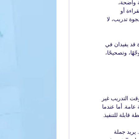
 واضحة، 
راءة أو 
جوة تدريب، لا 
 قد يفيدان في 
هًا، وتصحيحًا، 
قت التدريب غير 
عامة. أما عندما 
. يريد جملة 