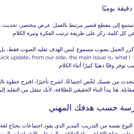
ستمع إلى مقطع قصير مرتبط بالعمل: عرض مختصر، تحديث م
عن كل كلمة. ركز على طريقة ترتيب الفكرة ونبرة الكلام.
كرر الجمل بصوت مسموع. ليس الهدف تقليد الصوت فقط، بل 
على البنية الشائعة مثل:  update، from our side، the main issue is، what I
دث من نفسك. لخّص اجتماعًا، اشرح تأخيرًا، اقترح خطوة تالية
ة. هنا يبدأ البناء الحقيقي للطلاقة، لأنك تنتقل من التقليد إلى 
ارسة حسب هدفك المهني
نوع نفسه من التدريب. المدير الذي يقود اجتماعات يحتاج لغة 
عات يحتاج الإقناع، وبناء العلاقة، والرد على الاعتراضات. المه