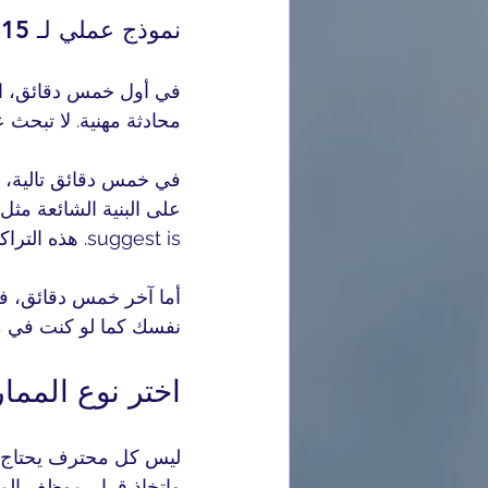
نموذج عملي لـ 15 دقيقة يوميًا
في أول خمس دقائق، ا
محادثة مهنية. لا تبحث 
في خمس دقائق تالية، 
suggest is. هذه التراكيب توفر وقتًا ذهنيًا كبيرًا أثناء الكلام.
أما آخر خمس دقائق، فتح
نفسك كما لو كنت في مقابل
اختر نوع المم
ليس كل محترف يحتاج ال
واتخاذ قرار. موظف المبي