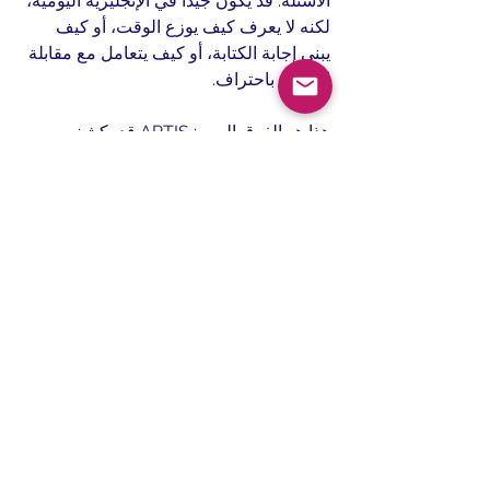
الأسئلة. قد يكون جيدًا في الإنجليزية اليومية، 
لكنه لا يعرف كيف يوزع الوقت، أو كيف 
يبني إجابة الكتابة، أو كيف يتعامل مع مقابلة 
التحدث باحتراف.
هذا هو الفرق المهم: APTIS قد يكشف 
ضعف اللغة العامة بسرعة، بينما IELTS 
يكشف ضعف اللغة وضعف مهارة الاختبار 
معًا.
كيف تختار بينهما بشكل 
صحيح؟
ابدأ من الجهة التي ستستقبل النتيجة. إذا 
كانت الجامعة أو المؤسسة أو جهة العمل 
تشترط IELTS
، فقد انتهى التردد تقريبًا. لا 
تختَر APTIS فقط لأنه أسهل، ثم تضطر 
لإعادة المسار لاحقًا.