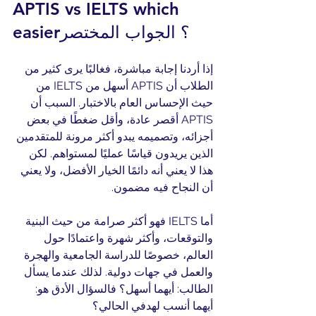
APTIS vs IELTS which 
easier؟ الجواب المختصر
إذا أردنا إجابة مباشرة، فغالبًا يرى كثير من 
الطلاب أن APTIS أسهل من IELTS من 
حيث الإحساس العام بالاختبار. السبب أن 
APTIS أقصر عادة، وأقل ضغطًا في بعض 
أجزائه، وتصميمه يبدو أكثر مرونة للمتقدمين 
الذين يريدون قياسًا عمليًا لمستواهم. لكن 
هذا لا يعني أنه دائمًا الخيار الأفضل، ولا يعني 
أن النجاح فيه مضمون.
أما IELTS فهو أكثر صرامة من حيث البنية 
والتوقعات، وأكثر شهرة واعتمادًا حول 
العالم، خصوصًا للدراسة الجامعية والهجرة 
والعمل في جهات دولية. لذلك عندما يسأل 
الطالب: أيهما أسهل؟ فالسؤال الأدق هو: 
أيهما أنسب لهدفي الحالي؟