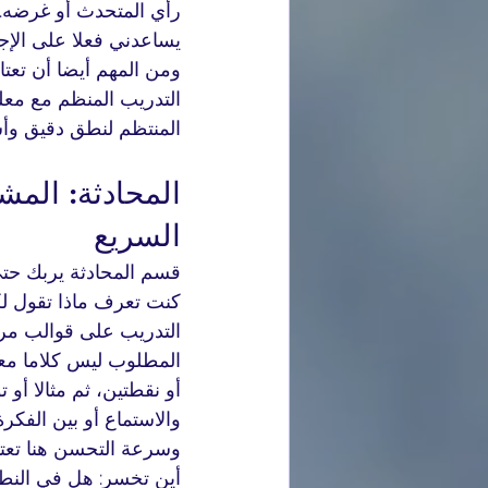
رأي المتحدث أو غرضه.
يساعدني فعلا على الإجا
ومن المهم أيضا أن تعتا
التدريب المنظم مع معلم
المنتظم لنطق دقيق وأس
المحادثة: المش
السريع
قسم المحادثة يربك حتى
كنت تعرف ماذا تقول لكن
التدريب على قوالب مرن
المطلوب ليس كلاما معق
أو نقطتين، ثم مثالا أو
والاستماع أو بين الفكرة 
وسرعة التحسن هنا تعتمد
أين تخسر: هل في الن