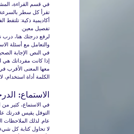
في قسم القراءة، المشك
تقرأ كل سطر بالسرعة نف
أكاديمية ذكية: تلتقط ا
تفصيل معين.
لرفع درجتك هنا، درب نف
والتعامل مع أسئلة الاس
في النص. الإجابة الصحي
إذا كانت مفرداتك هي ا
معها المعنى الأقرب في
الكلمة أداة استخدام، ل
الاستماع: الدر
في الاستماع، كثير من ا
التوفل يقيس قدرتك على 
عام. لذلك الملاحظات ال
لا تحاول كتابة كل شيء. 