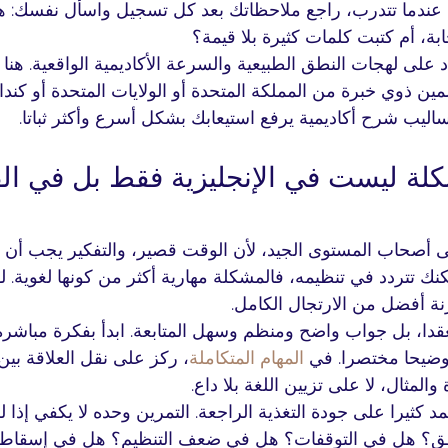
 عندما تتدرب، راجع ملاحظاتك بعد كل تسجيل واسأل نفسك: ه
بة، أم كتبت كلمات كثيرة بلا قيمة؟
د على لهجات النطق الطبيعية والسرعة الأكاديمية الواقعية. هنا 
ين ذوي خبرة من المملكة المتحدة أو الولايات المتحدة أو كندا
اليب شرح أكاديمية يرفع استيعابك بشكل أسرع وأكثر ثباتا.
كلة ليست في الإنجليزية فقط بل في الق
 أصحاب المستوى الجيد، لأن الوقت قصير، والتفكير يجب أن يكو
ك تتردد في تنظيمه، فالمشكلة مهارية أكثر من كونها لغوية. ل
ة أفضل من الارتجال الكامل.
دا، بل جواب واضح ومنظم وسهل المتابعة. ابدأ بفكرة مباشرة،
 توضيحا مختصرا. في 
المهام المتكاملة
، ركز على نقل العلاقة بين 
والمثال، لا على تزيين اللغة بلا داع.
 كثيرا على جودة التغذية الراجعة. التمرين وحده لا يكفي إذا ل
طق؟ هل في التوقفات؟ هل في ضعف التنظيم؟ هل في إسقاط 