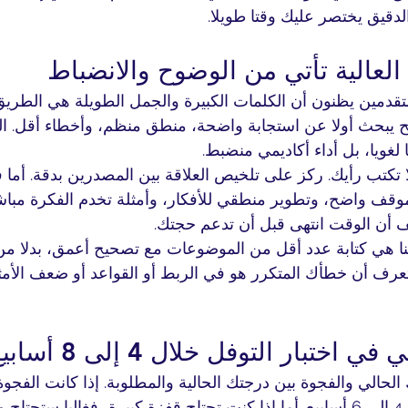
دقيق يختصر عليك وقتا طويلا.
 العالية تأتي من الوضوح والانضباط
متقدمين يظنون أن الكلمات الكبيرة والجمل الطويلة هي الطريق
ح يبحث أولا عن استجابة واضحة، منطق منظم، وأخطاء أقل. الكت
غويا، بل أداء أكاديمي منضبط.
ا تكتب رأيك. ركز على تلخيص العلاقة بين المصدرين بدقة. أما 
ف واضح، وتطوير منطقي للأفكار، وأمثلة تخدم الفكرة مباشر
 أن الوقت انتهى قبل أن تدعم حجتك.
 هي كتابة عدد أقل من الموضوعات مع تصحيح أعمق، بدلا من ك
تعرف أن خطأك المتكرر هو في الربط أو القواعد أو ضعف الأمث
ختبار التوفل خلال 4 إلى 8 أسابيع؟
لحالي والفجوة بين درجتك الحالية والمطلوبة. إذا كانت الفجو
تكفيك خطة مركزة من 4 إلى 6 أسابيع. أما إذا كنت تحتاج قفزة كبيرة، فغالبا ستح