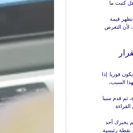
ل كتبت ما 
تظهر قيمة 
، لأن التعرض 
رار 
ن فوريا. إذا 
هذا السبب، 
 ثم قدم سببا 
القراءة 
م يخبرك أحد 
نقطة رئيسية 