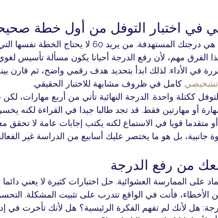
ي في اختبار التوفل من أول خطة صحيح
أول نقطة يجب حسمها هي درجتك المستهدفة. من يريد 60 لا يحتاج 
دف 95 أو 100+. هذا الفرق مهم، لأن رفع الدرجة أحيانا يكون مسألة تأسيس لغ
ة في الأداء. لذلك ابدأ بتحديد هدف رقمي واضح، ثم قارن بين
 تشخيصي
 كامل في ظروف مشابهة للاختبار الحقيقي.
لتوفل ككتلة واحدة. الدرجة النهائية تأتي من أربع مهارات، لكن
هارة أو مهارتين فقط. قد تجد طالبا جيدا في القراءة لكنه يخسر
و متقدما قويا في الاستماع لكنه يكتب إجابات عامة لا تحقق معا
انبية، بل هو ما يختصر عليك أسابيع من الدراسة غير الفعالة
نعك من رفع الدرجة
اد على الممارسة العشوائية. حل اختبارات كثيرة لا يعني دائما تح
 الأخطاء، فأنت في الواقع تتدرب على تثبيت المشكلة. التحسن 
ة: هل لأنك لم تفهم الفكرة الرئيسية؟ هل لأنك تأخرت في إد