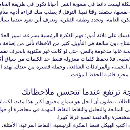
لة ليست دائما في صعوبة النص. أحيانا تكون في طريقة التعام
سها، ستفقد وقتا ثمينا. التوفل لا يطلب منك قراءة أدبية متأني
لفكرة العامة، وتحدد وظيفة الفقرة، وتعرف أين تعود عندما يسأ
سك على ثلاثة أمور: فهم الفكرة الرئيسية بسرعة، تمييز العلاق
تنتاج دون مبالغة في التأويل. كثير من الأخطاء تأتي من إضافة 
حة غالبا مدعومة بالنص، حتى لو كانت غير مكتوبة بالحرف نفس
لعقبة، فلا تحفظ كلمات معزولة فقط. خذ الكلمات من سياق أ
 الجملة، والمرادفات الشائعة، وجملة قصيرة من عندك. بهذه ا
ا مجرد قائمة للحفظ المؤقت.
جة ترتفع عندما تتحسن ملاحظاتك
لطلاب يظنون أن الحل هو سماع محتوى أكثر. هذا مفيد، لكنه لا
المتابعة والتحليل والتقاط النقاط المهمة في محاضرة أو حوار
مختصرة والدقيقة تصنع فرقا كبيرا.
اكتب الهيكل فقط: الفكرة الرئيسية، النقاط الفرعية، الأمثلة، 