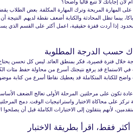
لأن إجاباتك لا تتبع قالبا واضحا؟
ز على المهارة المريحة وترك المهارة المكلفة. بعض الطلاب يقضو
باكا، بينما تظل المحادثة والكتابة أضعف نقطة لديهم. النتيجة أن
حدود. إذا أردت قفزة حقيقية، اعمل أكثر على القسم الذي يس
هدك حسب الدرجة المطلوبة
جة خلال فترة قصيرة، فكر بمنطق العائد. ليس كل تحسن يحتاج
في الاستماع قد يرفع نتيجتك أسرع من محاولة حفظ مئات الك
واضح للكتابة المتكاملة قد يعطيك نقاطا أسرع من كتابة موضوع
عادة تكون على مرحلتين. المرحلة الأولى تعالج الضعف الأساسي
ية تركز على محاكاة الاختبار واستراتيجيات الوقت. دمج المرحلتي
تقدمين، لأنهم ينتقلون إلى الاختبارات الكاملة قبل أن يصلحوا 
أ أكثر فقط، اقرأ بطريقة الاختبار