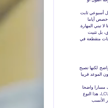
ول أسبوعي ثابت 
خصص أياما 
لا تبني المهارة.
، بل تثبيت 
ات متقطعة في 
ضح. لكنها تصبح 
ن الموعد قريبا 
 مسارا واضحا 
للرفع. وهذا هو الفرق بين التحضير العام والتحضير الذي يستهدف درجة محددة. في LCUK، هذا النوع 
ر الأنسب 