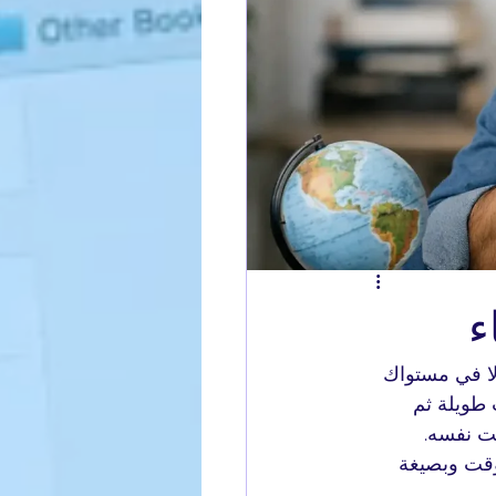
ء
لا في مستواك 
طويلة ثم 
قت نفسه. 
قت وبصيغة 