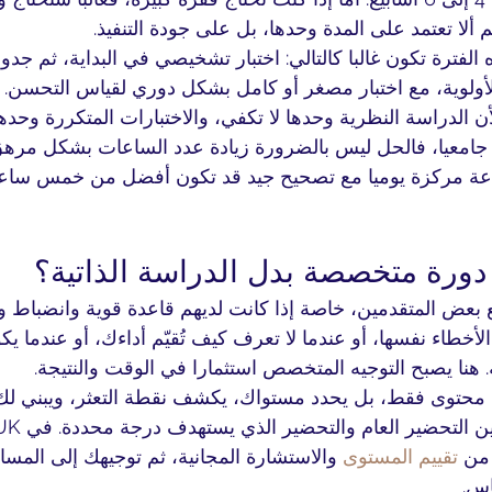
هم ألا تعتمد على المدة وحدها، بل على جودة التنفيذ.
 الفترة تكون غالبا كالتالي: اختبار تشخيصي في البداية، ثم جد
ولوية، مع اختبار مصغر أو كامل بشكل دوري لقياس التحسن. 
لأن الدراسة النظرية وحدها لا تكفي، والاختبارات المتكررة وحدها 
ا جامعيا، فالحل ليس بالضرورة زيادة عدد الساعات بشكل مرهق
اعة مركزة يوميا مع تصحيح جيد قد تكون أفضل من خمس ساع
دورة متخصصة بدل الدراسة الذاتية؟
ع بعض المتقدمين، خاصة إذا كانت لديهم قاعدة قوية وانضباط وا
لأخطاء نفسها، أو عندما لا تعرف كيف تُقيّم أداءك، أو عندما يكو
. هنا يصبح التوجيه المتخصص استثمارا في الوقت والنتيجة.
يك محتوى فقط، بل يحدد مستواك، يكشف نقطة التعثر، ويبني لك
 من 
تقييم المستوى
 والاستشارة المجانية، ثم توجيهك إلى المسا
اس.