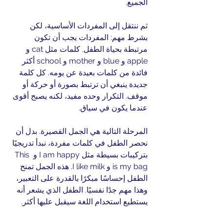
الجميع.
ثم ننتقل إلى المفردات الأساسية، لكن 
بشرط مهم: المفردات يجب أن تكون 
مرتبطة بحياة الطفل. كلمات مثل cat و 
apple و blue و mother و school أكثر 
فائدة من كلمات بعيدة عن يومه. كل كلمة 
جديدة ينبغي أن ترتبط بصورة أو حركة أو 
موقف. التكرار وحده مفيد، لكنه يصبح أقوى 
عندما يكون في سياق.
المرحلة التالية هي الجمل القصيرة. بدل أن 
نحصر الطفل في كلمات مفردة، نبدأ تدريجيًا 
بتركيبات بسيطة مثل I am happy و This 
is my bag و I like milk. هذه الجمل تمنح 
الطفل إحساسًا مبكرًا بالقدرة على التعبير، 
وهذا مهم جدًا نفسيًا. الطفل الذي يشعر أنه 
يستطيع استخدام اللغة سيقبل عليها أكثر.