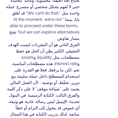
تحتاج لغة دقيقة، محسوبة، وغالبا “محايدة” 
حتى لا تُفهم بشكل شخصي أو متسرع. جملة 
واحدة مثل: “We can’t do that” قد تُغلق 
بابا، بينما “At the moment, we’re not 
able to proceed under these terms, 
but we can explore alternatives” تفتح 
مسار تفاوض.
الفرق الثاني هو أن المفردات ليست الهدف 
الحقيقي. الكثير يظن أن الحل هو حفظ 
مصطلحات مثل liquidity وassets 
وinterest rate. هذه مصطلحات أساسية، 
نعم. لكن ما يرفعك فعلا هو القدرة على 
استخدام المصطلح داخل جملة سليمة مع 
تبرير، تحفّظ، أو توصية - لأن العمل المالي 
يعتمد على “صياغة موقف” لا على ذكر كلمة.
والفرق الثالث: الكتابة الرسمية. في البنوك 
تحديدا، الإيميل ليس رسالة عادية. هو وثيقة. 
أي غموض قد يتحول إلى التزام أو خطأ 
متابعة. لذلك تدريب الكتابة في هذا المجال 