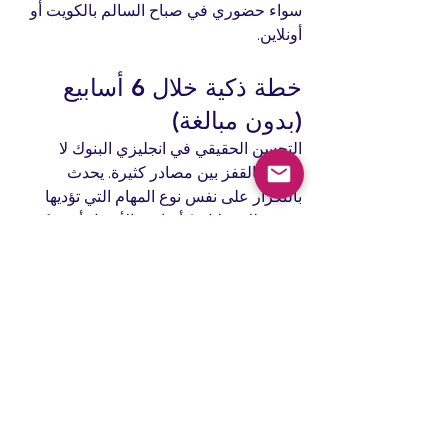
سواء حضوري في صباح السالم بالكويت أو 
أونلاين.
خطة ذكية خلال 6 أسابيع 
(بدون مبالغة)
التحسن الحقيقي في انجليزي البنوك لا 
يحدث بالقفز بين مصادر كثيرة. يحدث 
بالتكرار على نفس نوع المهام التي تؤديها 
في عملك. خلال 6 أسابيع، الأفضل أن تركز 
على محورين فقط: محادثات العمل 
(اجتماعات ومكالمات) وكتابة الإيميلات، ثم 
تضيف التقارير إذا كان وقتك يسمح.
في الأسبوعين الأولين، ستحتاج “إزالة 
العوائق”: أخطاء القواعد التي تكررها، كلمات 
الربط، وطريقة تنظيم الجملة. الأسبوعان 
الثالث والرابع هما مرحلة البناء: مواقف 
محاكاة، كتابة إيميلات يومية قصيرة، 
وتسجيل ردودك على أسئلة مقابلات شائعة 