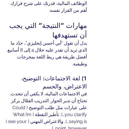
الوظائف المالية، قدرتك على شرح قرارك 
أهم من القرار نفسه.
مهارات “النتيجة” التي يجب 
أن تستهدفها
بدل أن تقول “أبي أحسن إنجليزي”، حدّد ما 
الذي تريد أن تقدر عليه خلال 4 إلى 8 أسابيع. 
أفضل طريقة هي ربط اللغة بمخرجات 
وظيفية.
1) لغة الاجتماعات: التوضيح، 
الاعتراض، والحسم
في الاجتماعات المالية، لا يكفي أن تتحدث. 
تحتاج أن تدير الحوار. التدريب الفعّال يركز 
على عبارات مثل طلب التوضيح (Could 
you clarify…), تأطير النقطة (What I’m 
saying is…), والاعتراض المهني (I see your 
point, however…).