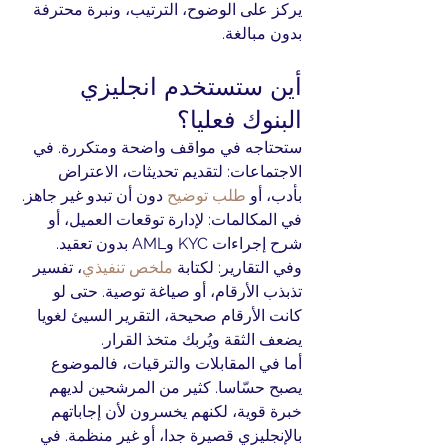
يركز على الوضوح، الترتيب، ونبرة محترفة 
بدون مبالغة.
أين ستستخدم انجليزي 
البنوك فعليا؟
ستحتاجه في مواقف واضحة ومتكررة. في 
الاجتماعات: لتقديم تحديثات، الاعتراض 
بأدب، أو 
طلب توضيح
 دون أن تبدو غير جاهز. 
في المكالمات: لإدارة توقعات العميل، أو 
شرح إجراءات KYC وAML بدون تعقيد.
وفي التقارير: لكتابة 
ملخص تنفيذي
، تفسير 
تذبذب الأرقام، أو صياغة توصية. حتى لو 
كانت الأرقام صحيحة، التقرير السيئ لغويا 
يضعف الثقة ويُربك متخذ القرار.
أما في المقابلات والترقيات، فالموضوع 
يصبح حسّاسا. كثير من المرشحين لديهم 
خبرة قوية، لكنهم يخسرون لأن إجاباتهم 
بالإنجليزي قصيرة جدا، أو غير منظمة. في 