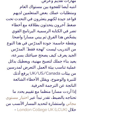
مهارات تقديم وعرض.
انتبه أيضا للفجوة بين مستواك العام 
ومتطلبات عملك. بعض المتعلمين لديهم 
قواعد جيدة لكنهم يتعثرون في التحدث تحت 
ضغط. آخرون يتحدثون بطلاقة مع أخطاء 
تضر في الكتابة الرسمية. البرنامج القوي 
يشخّص هذا الفرق ثم يبني مسارا واضحا.
ونقطة حاسمة: جودة المدرّس في هذا النوع 
من التدريب ليست “لهجة فقط”. المدرّس 
الجيد يعرف كيف يصحح صياغتك بسرعة، 
يعيد بناء جملك لتصبح مهنية، ويعطيك بدائل 
عملية تناسب بيئة العمل. التعرض لمدرسين 
من بيئات UK/US/Canada يرفع أذنك 
للنبرة والوضوح، ويقلل الأخطاء الشائعة 
الناتجة عن الترجمة الحرفية.
إذا أردت مسارا منظما مع تقييم يحدد ما 
تحتاجه بالضبط، تقدر تبدأ عبر 
اختبار مستوى 
مجاني
 واستشارة لتحديد المسار الأنسب من 
خلال 
London College UK (LCUK)
 - 