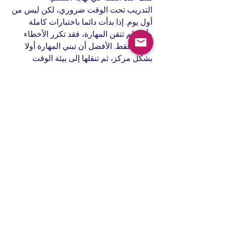
التدريب تحت الوقت ضروري، لكن ليس من 
أول يوم. إذا بدأت دائما باختبارات كاملة 
وأنت لم تتقن المهارة، فقد تكرر الأخطاء 
نفسها فقط. الأفضل أن تبني المهارة أولا 
بشكل مركز، ثم تنقلها إلى بيئة الوقت 
الحقيقي. هذا التدرج هو ما يصنع التحسن 
المستقر، لا القفز مباشرة إلى الضغط 
الكامل.
متى تحتاج دعما منظما بدلا 
من الدراسة الفردية؟
إذا كنت تذاكر منذ فترة ودرجتك لا تتحرك، 
فالمشكلة غالبا ليست في الجهد بل في 
التوجيه. بعض الطلاب يحتاجون من يحدد لهم 
أين يضيعون الدرجات بالضبط، ويعيد بناء 
طريقة التدريب أسبوعا بعد أسبوع. وهذا مهم 
أكثر إذا كان لديك موعد تقديم قريب أو هدف 
مرتفع لا يحتمل التجريب الطويل.