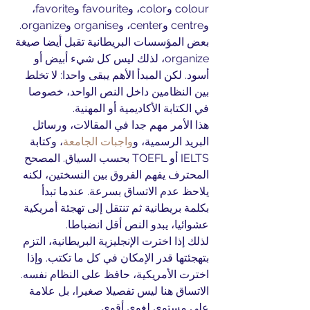
colour وcolor، وfavourite وfavorite، 
وcentre وcenter، وorganise وorganize. 
بعض المؤسسات البريطانية تقبل أيضا صيغة 
organize، لذلك ليس كل شيء أبيض أو 
أسود. لكن المبدأ الأهم يبقى واحدا: لا تخلط 
بين النظامين داخل النص الواحد، خصوصا 
في الكتابة الأكاديمية أو المهنية.
هذا الأمر مهم جدا في المقالات، ورسائل 
البريد الرسمية، و
واجبات الجامعة
، وكتابة 
IELTS أو TOEFL بحسب السياق. المصحح 
المحترف يفهم الفروق بين النسختين، لكنه 
يلاحظ عدم الاتساق بسرعة. عندما تبدأ 
بكلمة بريطانية ثم تنتقل إلى تهجئة أمريكية 
عشوائيا، يبدو النص أقل انضباطا.
لذلك إذا اخترت الإنجليزية البريطانية، التزم 
بتهجئتها قدر الإمكان في كل ما تكتب. وإذا 
اخترت الأمريكية، حافظ على النظام نفسه. 
الاتساق هنا ليس تفصيلا صغيرا، بل علامة 
على مستوى لغوي أقوى.