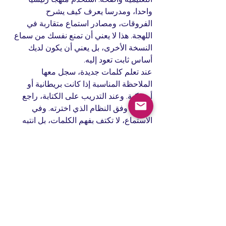
واحدا، ومدرسا يعرف كيف يشرح 
الفروقات، ومصادر استماع متقاربة في 
اللهجة. هذا لا يعني أن تمنع نفسك من سماع 
النسخة الأخرى، بل يعني أن يكون لديك 
أساس ثابت تعود إليه.
عند تعلم كلمات جديدة، سجل معها 
الملاحظة المناسبة إذا كانت بريطانية أو 
أمريكية. وعند التدريب على الكتابة، راجع 
التهجئة وفق النظام الذي اخترته. وفي 
الاستماع، لا تكتف بفهم الكلمات، بل انتبه 
إلى طريقة النطق والإيقاع. هذه التفاصيل 
الصغيرة تتراكم وتنعكس مباشرة على 
مستوى الطلاقة.
ولأن الأهداف تختلف بين طفل يتأسس، 
وطالب جامعة يستعد لامتحان، وموظف 
يحتاج الإنجليزية للعمل، فإن المسار الأقوى 
هو المسار الذي يبدأ بتحديد المستوى ثم يبني 
خطة واضحة. لهذا السبب يفضّل كثير من 