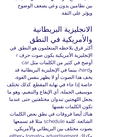
بين نظامين بدون وعي يضعف الوضوح 
ويؤثر على الثقة.
الانجليزية البريطانية 
والأمريكية في النطق
أكثر فرق يلاحظه المتعلمون هو النطق. في 
الإنجليزية الأمريكية يكون صوت حرف r 
أوضح في كثير من الكلمات مثل car 
وhard، بينما في الإنجليزية البريطانية قد 
يخف هذا الصوت أو لا يظهر بنفس القوة، 
خاصة إذا جاء في نهاية المقطع. كذلك تختلف 
موسيقى الجملة، أي الإيقاع والتنغيم، وهو ما 
يجعل اللهجتين تبدوان مختلفتين حتى عندما 
تكون الكلمات نفسها.
هناك أيضا فروقات في نطق بعض الكلمات 
الشائعة. كلمة schedule مثلا قد تسمعها 
بصوت مختلف بين البريطاني والأمريكي، 
وكذلك advertisement وtomato وeither. 