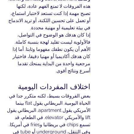
هذه الفروقات لا تمنع الفهم عادة، لكنها 
تصبح مهمة إذا كنت تستعد لاختبار استماع، 
أو تعمل على تحسين اللكنة، أو تريد الاندماج 
في بيئة تعليمية أو مهنية محددة.
إذا كان هدفك هو الوضوح في التواصل، 
فالأولوية ليست تقليد لهجة بنسبة كاملة. 
الأهم أن يكون نطقك مفهوما وثابتا. أما إذا 
كان هدفك أكاديميا أو مهنيا دقيقا، فاختيار 
مرجعية واحدة من البداية يمنحك تقدما 
أسرع ونتائج أقوى.
اختلاف المفردات اليومية
بعض الفروقات بسيط، لكنه متكرر جدا في 
الحياة اليومية. البريطاني يقول flat بينما 
الأمريكي يقول apartment. البريطاني يقول 
lift والأمريكي elevator. في الطعام، قد 
تسمع chips في بريطانيا وfries في أمريكا. 
وفي التنقل، underground أو tube في 