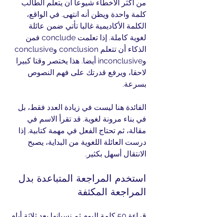
من أكثر الأخطاء شيوعا أن يتعلم الطالب 
كلمة واحدة ويظن أنه انتهى. في الواقع، 
الكلمة الأكاديمية غالبا تأتي ضمن عائلة 
لغوية كاملة. إذا تعلمت conclude فمن 
الذكاء أن تتعلم conclusion وconclusive 
وinconclusive أيضا. هذا يختصر وقتا كبيرا 
لاحقا، ويرفع قدرتك على فهم النصوص 
بسرعة.
الفائدة هنا ليست في زيادة العدد فقط، بل 
في بناء مرونة لغوية. قد تقرأ الاسم في 
مقالة، ثم تحتاج الفعل في مهمة كتابية. إذا 
درست العائلة اللغوية من البداية، يصبح 
الانتقال أسهل بكثير.
استخدم المراجعة المتباعدة بدل 
المراجعة المكثفة
قراءة 50 كلمة اليوم ثم نسيانها بعد ثلاثة أيام 